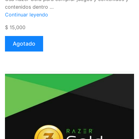
contenidos dentro …
«Pin
Continuar leyendo
Razer
$ 15,000
Gold
$15.000
Agotado
(Virtual)»