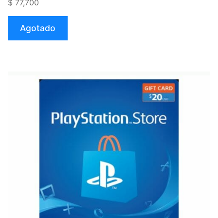
$ 77,700
Live
Game
Agotado
Pass
3
Meses
Colombia
(Virtual)»