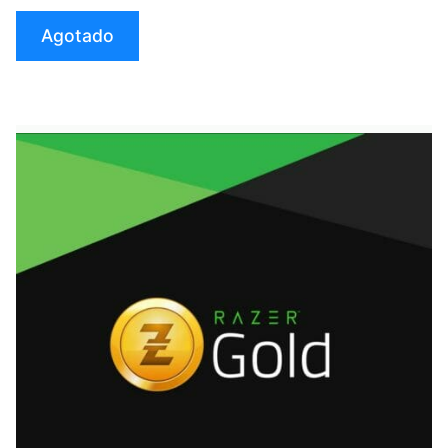
$30.000
Agotado
(Virtual)»