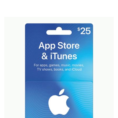
(Incluye
Office
para
iPad)»