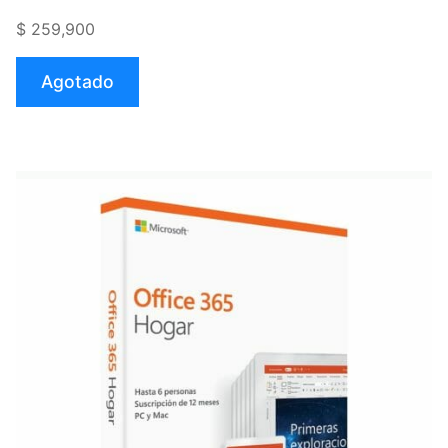
Office
$ 259,900
365
Personal
Agotado
(Incluye
Office
para
iPad)»