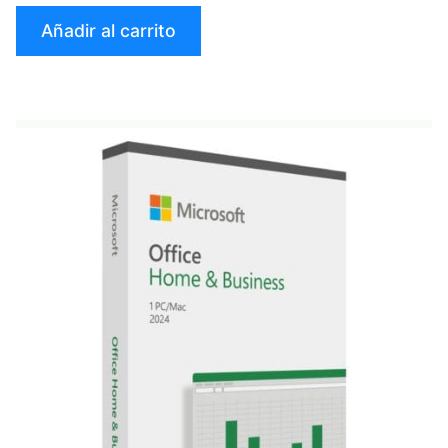
idiomas
Añadir al carrito
–
Suscripción
de
por
vida»