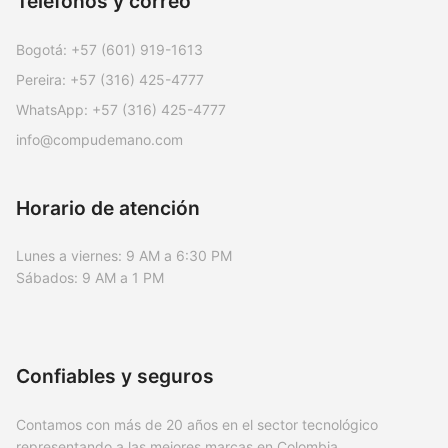
Teléfonos y correo
Bogotá:
+57 (601) 919-1613
Pereira:
+57 (316) 425-4777
WhatsApp:
+57 (316) 425-4777
info@compudemano.com
Horario de atención
Lunes a viernes: 9 AM a 6:30 PM
Sábados: 9 AM a 1 PM
Confiables y seguros
Contamos con más de 20 años en el sector tecnológico
representando a las mejores marcas en Colombia.