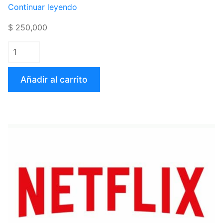
«Tarjeta
Continuar leyendo
Nintendo
$ 250,000
eShop
de
$50
USD
Añadir al carrito
(Virtual)»