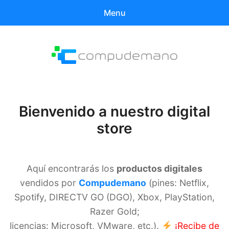
Menu
Buscar
Busc
productos:
Compudemano Digital
0
ítems
Mi cuenta
Bienvenido a nuestro digital
store
Historial de compras
Aquí encontrarás los
productos digitales
vendidos por
Compudemano
(pines: Netflix,
Spotify, DIRECTV GO (DGO), Xbox, PlayStation,
Razer Gold;
licencias: Microsoft, VMware, etc.).
¡Recibe de