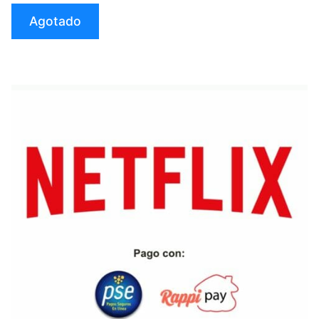
$20.000
Agotado
(Virtual)»