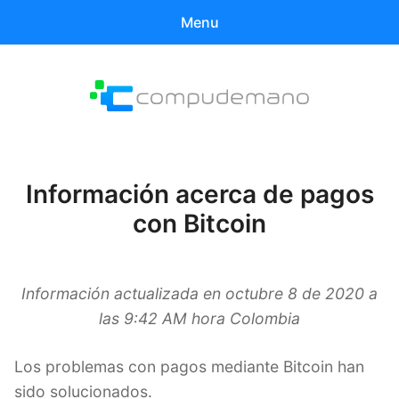
Menu
Buscar
Busc
productos:
Compudemano Digital
0
ítems
Mi cuenta
Información acerca de pagos
con Bitcoin
Historial de compras
Información actualizada en octubre 8 de 2020 a
las 9:42 AM hora Colombia
Los problemas con pagos mediante Bitcoin han
sido solucionados.